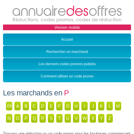
Accueil
Rechercher un marchand
Les derniers codes promos publiés
Comment utiliser un code promo
Les marchands en
P
09
A
B
C
D
E
F
G
H
I
J
K
L
M
N
O
P
Q
R
S
T
U
V
W
X
Y
Z
Trouvez une réduction ou un code promo pour les boutiques commençant