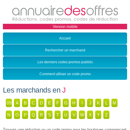
Accueil
Rechercher un marchand
Les derniers codes promos publiés
Comment utiliser un code promo
Les marchands en
J
09
A
B
C
D
E
F
G
H
I
J
K
L
M
N
O
P
Q
R
S
T
U
V
W
X
Y
Z
Trouvez une réduction ou un code promo pour les boutiques commençant