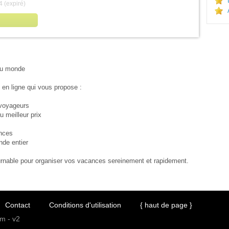
 (expiré)
 au monde
en ligne qui vous propose :
 voyageurs
u meilleur prix
ances
nde entier
tournable pour organiser vos vacances sereinement et rapidement.
Contact
Conditions d'utilisation
{ haut de page }
m - v2