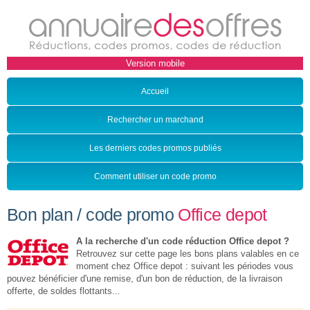
Accueil
Rechercher un marchand
Les derniers codes promos publiés
Comment utiliser un code promo
Bon plan / code promo
Office depot
A la recherche d'un code réduction Office depot ?
Retrouvez sur cette page les bons plans valables en ce
moment chez Office depot : suivant les périodes vous
pouvez bénéficier d'une remise, d'un bon de réduction, de la livraison
offerte, de soldes flottants...