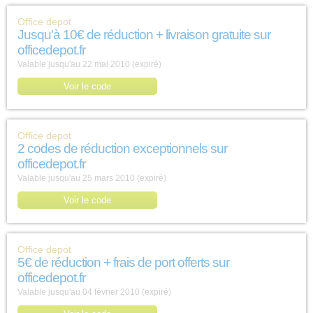
Office depot
Jusqu'à 10€ de réduction + livraison gratuite sur
officedepot.fr
Valable jusqu'au 22 mai 2010 (expiré)
Voir le code
Office depot
2 codes de réduction exceptionnels sur
officedepot.fr
Valable jusqu'au 25 mars 2010 (expiré)
Voir le code
Office depot
5€ de réduction + frais de port offerts sur
officedepot.fr
Valable jusqu'au 04 février 2010 (expiré)