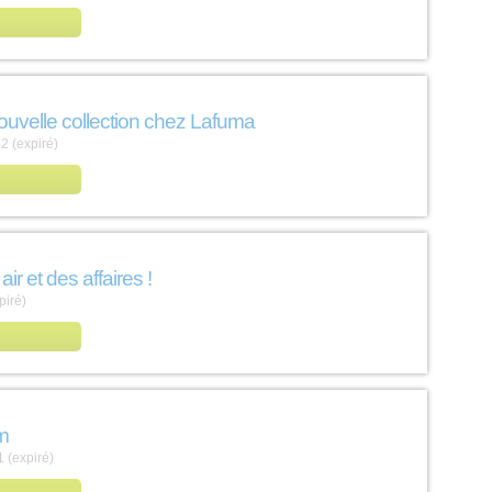
nouvelle collection chez Lafuma
2 (expiré)
ir et des affaires !
piré)
om
 (expiré)