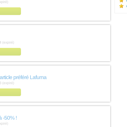
xpiré)
 (expiré)
article préféré Lafuma
 (expiré)
à -50% !
xpiré)