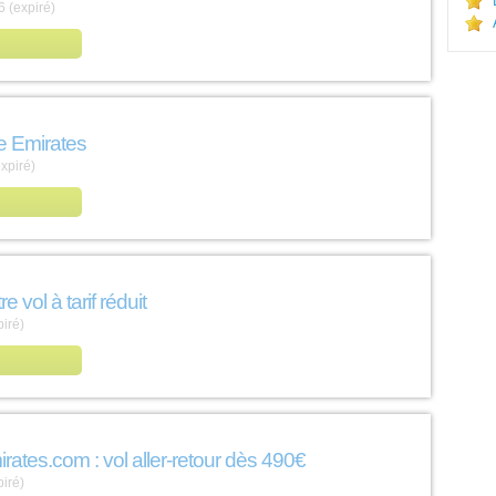
 (expiré)
e Emirates
xpiré)
e vol à tarif réduit
iré)
mirates.com : vol aller-retour dès 490€
iré)